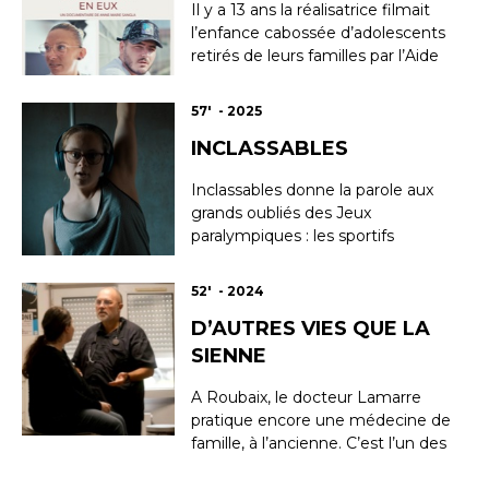
Il y a 13 ans la réalisatrice filmait
de se réparer. En France,
l’enfance cabossée d’adolescents
victime...
retirés de leurs familles par l’Aide
Sociale à l’Enfance et placés dans
un foyer des Vosges. Aujourd’hui,
57' - 2025
elle vient retrouver ces jeunes
INCLASSABLES
désormais adultes. Comment se
sont-ils construits après cette
Inclassables donne la parole aux
enfance malmenée ? Comm...
grands oubliés des Jeux
paralympiques : les sportifs
porteurs de trisomie 21. Alors
qu’ils montent sur tous les
52' - 2024
podiums des compétitions
D’AUTRES VIES QUE LA
mondiales de Sport Adapté, Cléo,
Marie, Jason, Jean et bien
SIENNE
d’autres « T21 » sont exclus de la
plus importante des compétitio...
A Roubaix, le docteur Lamarre
pratique encore une médecine de
famille, à l’ancienne. C’est l’un des
derniers médecins généralistes