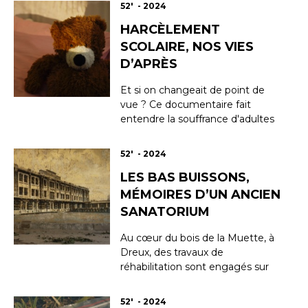
qui prend le temps de connaitre
52' - 2024
chacun de ses patients, et de les
HARCÈLEMENT
suivre durant toute leur vie. Il a
choisi d’exercer ici, dans l’une des
SCOLAIRE, NOS VIES
villes les plus pauvres de Fran...
D’APRÈS
Et si on changeait de point de
vue ? Ce documentaire fait
entendre la souffrance d'adultes
qui ont été des élèves harcelés.
Dix, vingt ou trente ans plus tard,
52' - 2024
le traumatisme est bien réel. En
LES BAS BUISSONS,
suivant le parcours de Nathalie,
Laurine et Samuel, ce film expose
MÉMOIRES D’UN ANCIEN
les dégâts à long terme du
SANATORIUM
harcèlemen...
Au cœur du bois de la Muette, à
Dreux, des travaux de
réhabilitation sont engagés sur
plusieurs kilomètres de ruines. Le
site des Bas Buissons, autrefois
52' - 2024