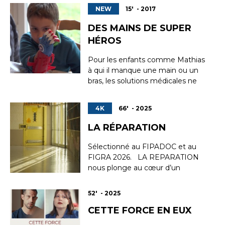
faire entendre leur voix. Exemples
NEW
15' - 2017
: en septembre, une maman de
deux jumeaux autistes était
DES MAINS DE SUPER
montée sur une grue à Lille. La
HÉROS
semaine dernière, une mère de
Seine Maritime s’est...
Pour les enfants comme Mathias
à qui il manque une main ou un
bras, les solutions médicales ne
sont pas miraculeuses. Il existe
bien des prothèses dont le but
4K
66' - 2025
est uniquement esthétique et qui
ne sont pas articulées. « Mais
LA RÉPARATION
visuellement c’est vraiment pas
super, confie Agnès, la maman de
Sélectionné au FIPADOC et au
Mathias, ça ...
FIGRA 2026. LA REPARATION
nous plonge au cœur d’un
dispositif de Justice Restaurative.
Durant un an, des victimes et des
52' - 2025
auteurs de crimes acceptent de
CETTE FORCE EN EUX
dialoguer et de confronter leurs
histoires, pour tenter ensemble