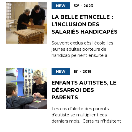
NEW
52' - 2023
LA BELLE ETINCELLE :
L’INCLUSION DES
SALARIÉS HANDICAPÉS
Souvent exclus dès l’école, les
jeunes adultes porteurs de
handicap peinent ensuite à
trouver une place dans le monde
travail. Seul 0,5% de la population
NEW
15' - 2018
porteuse d’un handicap
intellectuel ou cognitif travaillerait
ENFANTS AUTISTES, LE
en « milieu ordinaire ». Mais
DÉSARROI DES
certains ont décidé de tordre le
PARENTS
cou aux idées reçu...
Les cris d’alerte des parents
d’autiste se multiplient ces
derniers mois. Certains n’hésitent
pas à se mettre en danger pour