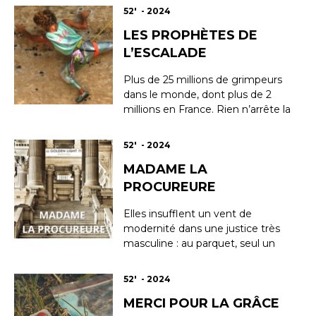
52' - 2024
LES PROPHÈTES DE
L’ESCALADE
Plus de 25 millions de grimpeurs
dans le monde, dont plus de 2
millions en France. Rien n’arrête la
déferlante de l’escalade, devenue
une discipline olympique en 2020.
52' - 2024
Entre contre-culture, culte de la
MADAME LA
performance et rêve d’égalité, le
film part à la rencontre des
PROCUREURE
prophètes qui ont façonn...
Elles insufflent un vent de
modernité dans une justice très
masculine : au parquet, seul un
tiers des Procureurs sont des
femmes. Engagées dans ce
52' - 2024
poste à très haute responsabilité
MERCI POUR LA GRÂCE
et hors normes, elles balaient les