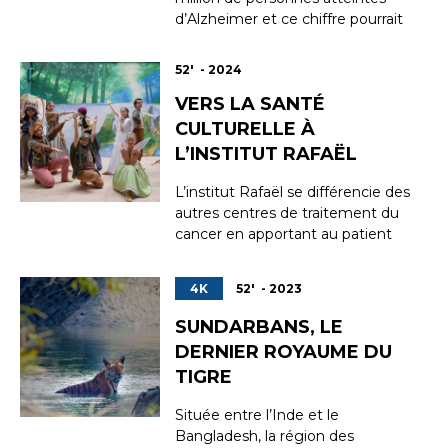
d’Alzheimer et ce chiffre pourrait
doubler d’ici 2050, en raison du
vieillissement de la population. Il
52' - 2024
n’existe à ce jour aucun
VERS LA SANTÉ
traitement pour guérir cette
pathologie, seulement des
CULTURELLE À
moyens pour préserver le plus
L’INSTITUT RAFAËL
longtemps possible les c...
L’institut Rafaël se différencie des
autres centres de traitement du
cancer en apportant au patient
un soin global du corps et de
l’âme qui vise à améliorer sa
4K
52' - 2023
qualité de vie avant, pendant et
après les traitements. Rendre au
SUNDARBANS, LE
malade son bien-être, l’estime de
DERNIER ROYAUME DU
soi, apprendre à gérer les effets
TIGRE
second...
Située entre l’Inde et le
Bangladesh, la région des