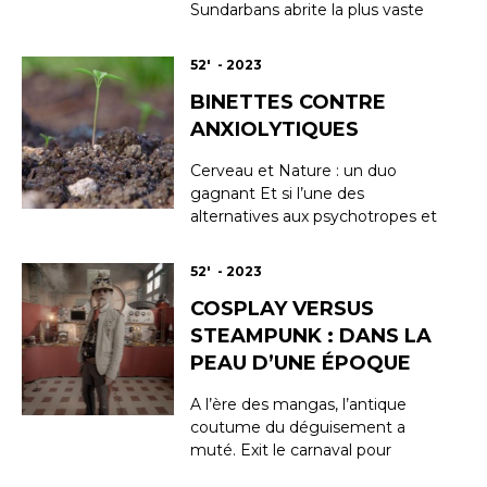
Sundarbans abrite la plus vaste
forêt de mangrove de la planète.
Depuis la nuit des temps, les
52' - 2023
cueilleurs de miel et les pêcheurs
BINETTES CONTRE
des villages alentours
s’aventurent sur ces terres
ANXIOLYTIQUES
reculées en quête de ressources
indispensables à leur survie. De
Cerveau et Nature : un duo
pl...
gagnant Et si l’une des
alternatives aux psychotropes et
autres anxiolytiques se trouvait au
bout de nos doigts, les mains
52' - 2023
dans la terre, le nez dans un
COSPLAY VERSUS
bouquet de fleurs, les dents
croquant un radis fraîchement
STEAMPUNK : DANS LA
cueilli ? Quel est le véritable
PEAU D’UNE ÉPOQUE
bénéfice physiologique et ...
A l’ère des mangas, l’antique
coutume du déguisement a
muté. Exit le carnaval pour
envahir nos villes et nos