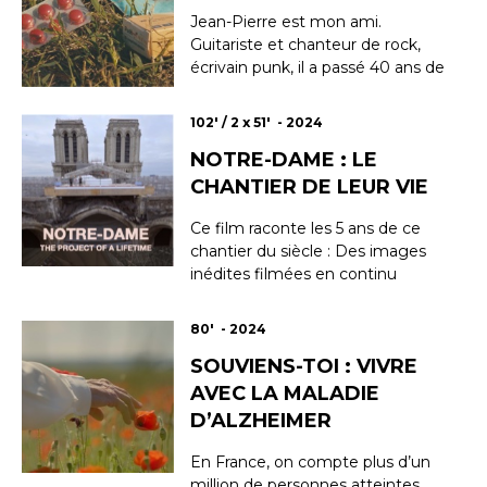
préjugés d'un métier méconnu
Jean-Pierre est mon ami.
des Français. Être Procureur est
Guitariste et chanteur de rock,
une fonction essent...
écrivain punk, il a passé 40 ans de
sa vie dans les drogues, incapable
de produire une œuvre artistique
102' / 2 x 51' - 2024
sans se détruire. J’ai perdu sa
NOTRE-DAME : LE
trace vers 2010. Aujourd’hui je le
retrouve, totalement abstinent.
CHANTIER DE LEUR VIE
Comment cela a-t-il été possible
?...
Ce film raconte les 5 ans de ce
chantier du siècle : Des images
inédites filmées en continu
depuis l’incendie fatal de 2019,
des défis technologiques et une
80' - 2024
extraordinaire aventure humaine
SOUVIENS-TOI : VIVRE
pour que la cathédrale renaisse et
retrouve ses couleurs pour la
AVEC LA MALADIE
réouverture prévue le 8
D’ALZHEIMER
décembre 2024. &nbs...
En France, on compte plus d’un
million de personnes atteintes