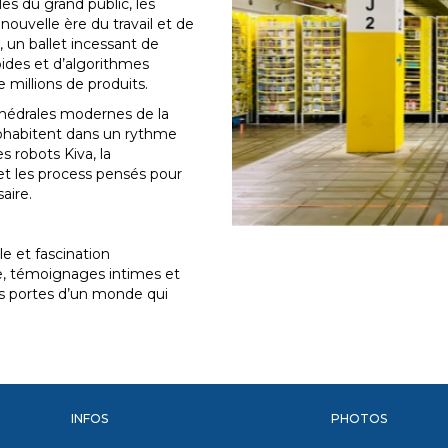
es du grand public, les
ouvelle ère du travail et de
, un ballet incessant de
ides et d’algorithmes
e millions de produits.
hédrales modernes de la
habitent dans un rythme
es robots Kiva, la
 et les process pensés pour
aire.
lle et fascination
e, témoignages intimes et
es portes d’un monde qui
INFOS
PHOTOS