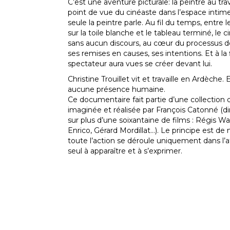
C’est une aventure picturale: la peintre au trav
point de vue du cinéaste dans l’espace intime 
seule la peintre parle. Au fil du temps, entre
sur la toile blanche et le tableau terminé, le 
sans aucun discours, au cœur du processus de
ses remises en causes, ses intentions. Et à la 
spectateur aura vues se créer devant lui.
Christine Trouillet vit et travaille en Ardèche. 
aucune présence humaine.
Ce documentaire fait partie d’une collection d
imaginée et réalisée par François Catonné (d
sur plus d’une soixantaine de films : Régis Wa
Enrico, Gérard Mordillat…). Le principe est de m
toute l’action se déroule uniquement dans l’atel
seul à apparaître et à s’exprimer.