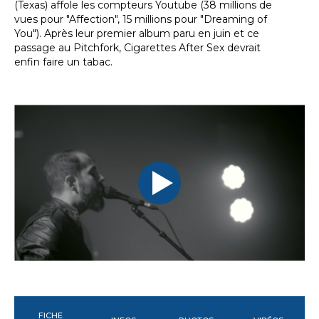
(Texas) affole les compteurs Youtube (38 millions de
vues pour "Affection", 15 millions pour "Dreaming of
You"). Après leur premier album paru en juin et ce
passage au Pitchfork, Cigarettes After Sex devrait
enfin faire un tabac.
FICHE