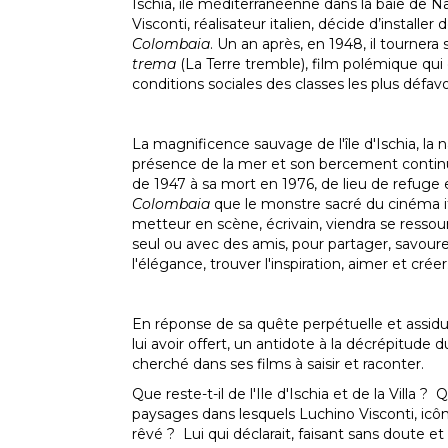
Ischia, île méditerranéenne dans la baie de N
Visconti, réalisateur italien, décide d’installer 
Colombaia
. Un an après, en 1948, il tourner
trema
(La Terre tremble), film polémique q
conditions sociales des classes les plus défavo
La magnificence sauvage de l'île d'Ischia, la n
présence de la mer et son bercement continuel
de 1947 à sa mort en 1976, de lieu de refuge e
Colombaia
que le monstre sacré du cinéma it
metteur en scène, écrivain, viendra se ressourc
seul ou avec des amis, pour partager, savourer
l'élégance, trouver l'inspiration, aimer et créer
En réponse de sa quête perpétuelle et assidu
lui avoir offert, un antidote à la décrépitude 
cherché dans ses films à saisir et raconter.
Que reste-t-il de l'Ile d'Ischia et de la Villa ?
paysages dans lesquels Luchino Visconti, icô
rêvé ? Lui qui déclarait, faisant sans doute 