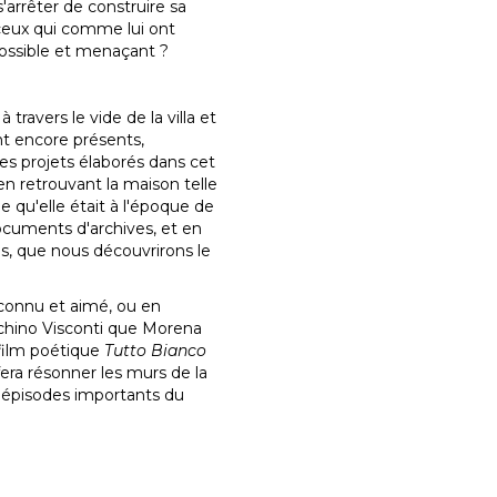
 s'arrêter de construire sa
 ceux qui comme lui ont
possible et menaçant ?
 travers le vide de la villa et
t encore présents,
es projets élaborés dans cet
 en retrouvant la maison telle
lle qu'elle était à l'époque de
ocuments d'archives, et en
ms, que nous découvrirons le
t connu et aimé, ou en
uchino Visconti que Morena
film poétique
Tutto Bianco
fera résonner les murs de la
ins épisodes importants du