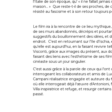
l'Italie de son époque, qu' « il ne fallait jamais
maison... » Que reste-t-il de ses proches, de
résisté au fascisme et à son retour toujours 
Le film ira à la rencontre de ce lieu mythique, à
de ses murs abandonnés, décrépis et pourtan
suggestifs du bouillonnement des idées, et d
endroit. C'est en retournant sur l'Ile d'Ischia,
qu'elle est aujourd'hui, en la faisant revivre te
Visconti, grâce aux images du présent, aux d
faisant des liens avec l'esthétisme de ses fil
cinéaste sous un jour singulier.
C'est aussi grâce à la parole de ceux qui l'on
interrogeant les collaborateurs et amis de L
Campani réalisatrice engagée et auteure du 
où elle interrogeait déjà l'œuvre d'Antonioni, 
Villa inspiratrice et refuge, et resurgir certa
passé.