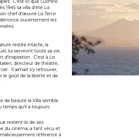
aples. C'est ici que Luchino
dès 1945 sa villa d'été
La
a son chef d'œuvre
La Terra
ui dénonce ouvertement les
risées.
ature restée intacte, la
, lui serviront toute sa vie,
t d'inspiration. C'est à
La
alien, directeur de théâtre,
er. Il aimait s'y retrouver,
 le goût de la liberté et de
.
e de beauté la Villa semble
du temps qu'il a toujours
 Que restent-ils de ses
ne du cinéma, a tant vécu et
et malicieusement référence à