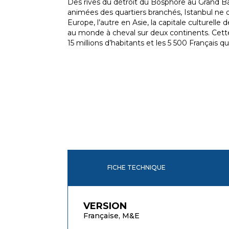
Des rives du détroit du Bosphore au Grand Ba
animées des quartiers branchés, Istanbul ne d
Europe, l’autre en Asie, la capitale culturelle de
au monde à cheval sur deux continents. Cette v
15 millions d’habitants et les 5 500 Français qui
FICHE TECHNIQUE
VERSION
Française, M&E