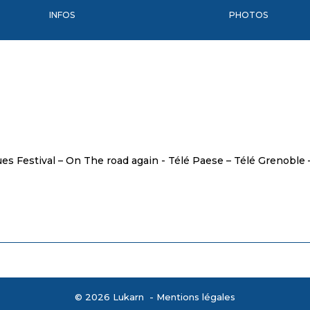
INFOS
PHOTOS
s Festival – On The road again - Télé Paese – Télé Grenoble –
© 2026 Lukarn -
Mentions légales