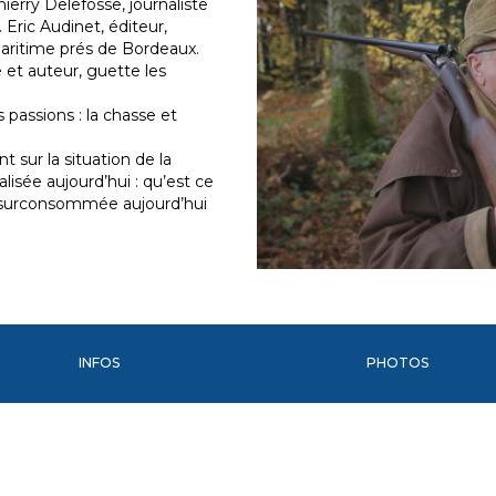
hierry Delefosse, journaliste
 Eric Audinet, éditeur,
maritime prés de Bordeaux.
 et auteur, guette les
 passions : la chasse et
t sur la situation de la
lisée aujourd’hui : qu’est ce
e, surconsommée aujourd’hui
INFOS
PHOTOS