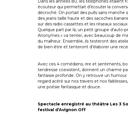
Dans les années 80, les téléphones étaient fi
écouteur qui permettait d’écouter la conversa
décroché. On portait des pulls sans manche s
des jeans taille haute et des sacoches banan
sur des radio-cassettes et les réseaux sociaux 
Quelque part par là, un petit groupe d’auto-
Anonymes » va tenter, avec beaucoup de mal
du malheur. Ensemble, ils testeront des atelie
de bien-être et tenteront d’élaborer une rece
Avec ces 4 comédiens, rire et sentiments, bou
tendresse coexistent, donnent un charme part
fantaisie profonde. On y retrouve un humour 
regard acéré sur nos travers et nos faiblesses
une poésie fantasque et douce.
Spectacle enregistré au théâtre Les 3 So
festival d’Avignon Off