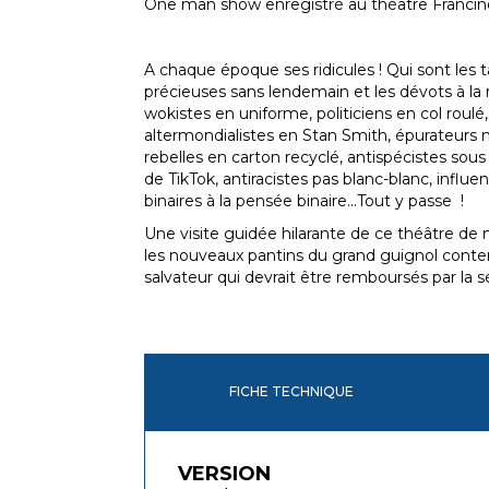
One man show enregistré au théâtre Francin
A chaque époque ses ridicules ! Qui sont les ta
précieuses sans lendemain et les dévots à la
wokistes en uniforme, politiciens en col roulé,
altermondialistes en Stan Smith, épurateurs
rebelles en carton recyclé, antispécistes sous
de TikTok, antiracistes pas blanc-blanc, influ
binaires à la pensée binaire...Tout y passe !
Une visite guidée hilarante de ce théâtre de
les nouveaux pantins du grand guignol conte
salvateur qui devrait être remboursés par la sé
FICHE TECHNIQUE
VERSION