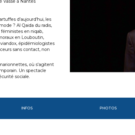
e Vasse à Nantes
rtuffes d’aujourd’hui, les
 mode ? Al Qaida du radis,
 féministes en niqab,
 moraux en Louboutin,
 viandox, épidémiologistes
enceurs sans contact, non
 marionnettes, où s'agitent
mporain. Un spectacle
curité sociale.
INFOS
PHOTOS