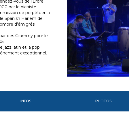
ndez-vous de l’Erdre :
00 par le pianiste
r mission de perpétuer la
ns le Spanish Harlem de
 nombre d’émigrés
 par des Grammy pour le
05.
jazz latin et la pop
événement exceptionnel.
INFOS
PHOTOS