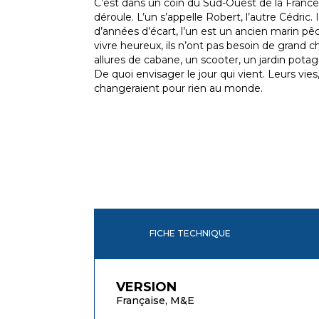
C’est dans un coin du Sud-Ouest de la France
déroule. L’un s’appelle Robert, l’autre Cédric. 
d’années d’écart, l’un est un ancien marin pêc
vivre heureux, ils n’ont pas besoin de grand 
allures de cabane, un scooter, un jardin pota
De quoi envisager le jour qui vient. Leurs vies, t
changeraient pour rien au monde.
FICHE TECHNIQUE
VERSION
Française, M&E