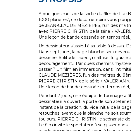
A quelques mois de la sortie du film de Luc Be
1000 planètes", ce documentaire vous plonge d
de JEAN-CLAUDE MÉZIÈRES, l’un des maître
avec PIERRE CHRISTIN de la série « VALÉRI
Une leçon de bande dessinée en temps réel, j
Un dessinateur s’assied à sa table à dessin. D
Dans sept jours, la page blanche sera deven
dessinée. Solitude, labeur, maîtrise, fulguranc
découragement... Par quels chemins mystérieu
passer ? Un film en immersion, dans l’intimité
CLAUDE MÉZIÈRES, l’un des maîtres du 9ème
PIERRE CHRISTIN de la série « VALÉRIAN ».
Une leçon de bande dessinée en temps réel, j
Pendant 7 jours, une équipe de tournage a f
dessinateur a ouvert la porte de son atelier et
instant de la création, du vide initial de la p
retouches, avant que la planche ne soit sou
toujours, PIERRE CHRISTIN, le scénariste d
Le film invite le spectateur à se glisser dans l
bande dessinée, jour après jour, à la pointe d