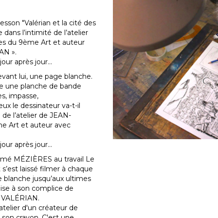
sson "Valérian et la cité des
ans l’intimité de l’atelier
s du 9ème Art et auteur
AN ».
our après jour…
evant lui, une page blanche.
ue une planche de bande
es, impasse,
x le dessinateur va-t-il
 de l’atelier de JEAN-
 Art et auteur avec
our après jour…
ilmé MÉZIÈRES au travail Le
 s’est laissé filmer à chaque
age blanche jusqu’aux ultimes
mise à son complice de
e VALÉRIAN.
'atelier d'un créateur de
e son crayon. C'est une