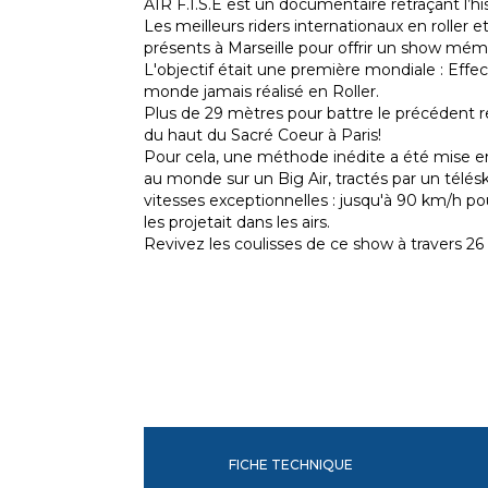
AIR F.I.S.E est un documentaire retraçant l’his
Les meilleurs riders internationaux en roller 
présents à Marseille pour offrir un show mémo
L'objectif était une première mondiale : Effec
monde jamais réalisé en Roller.
Plus de 29 mètres pour battre le précédent r
du haut du Sacré Coeur à Paris!
Pour cela, une méthode inédite a été mise en
au monde sur un Big Air, tractés par un téléski
vitesses exceptionnelles : jusqu'à 90 km/h pou
les projetait dans les airs.
Revivez les coulisses de ce show à travers 26
FICHE TECHNIQUE