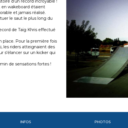
toire d’un record incroyable !
et en wakeboard étaient
rable et jamais réalisé.
tuer le saut le plus long du
ecord de Taïg Khris effectué
 place. Pour la première fois
, les riders atteignaient des
r s'élancer sur un kicker qui
 min de sensations fortes !
INFOS
PHOTOS