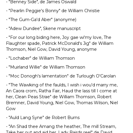
- "Benney Side", de James Oswald
- "Pearlin Peggie's Bonny" de William Christie
- "The Gum-Ga'd Aber" (anonyme)
- "Adew Dundee", Skene manuscript
- "For our long biding here, Joy gae wi'my love, The
Flaughter spade, Patrick McDonald's Jig" de William
Thomson, Niel Gow, David Young, anonyme
- "Lochaber" de William Thomson
- "Muirland Willie" de William Thomson
- "Moc Donogh's lamentation" de Turlough O'Carolan
- "The Wawking of the faulds, I wish i wou'd marry me,
An Caora crom, Ratha Fair, Haud the lass till I come at
her, Clean Peas Strae" de William Thomson, Robert
Bremner, David Young, Niel Gow, Thomas Wilson, Niel
Gow
- "Auld Lang Syne" de Robert Burns
- "An Shad thee Amang the heather, The mill Stream,
Take her out and aid her, Lady Bairds reel" de David