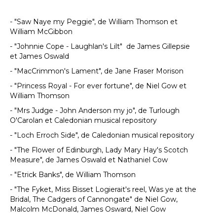
- "Saw Naye my Peggie", de William Thomson et
William McGibbon
- "Johnnie Cope - Laughlan's Lilt" de James Gillepsie
et James Oswald
- "MacCrimmon's Lament", de Jane Fraser Morison
- "Princess Royal - For ever fortune", de Niel Gow et
William Thomson
- "Mrs Judge - John Anderson my jo", de Turlough
O'Carolan et Caledonian musical repository
- "Loch Erroch Side", de Caledonian musical repository
- "The Flower of Edinburgh, Lady Mary Hay's Scotch
Measure", de James Oswald et Nathaniel Cow
- "Etrick Banks", de William Thomson
- "The Fyket, Miss Bisset Logierait's reel, Was ye at the
Bridal, The Cadgers of Cannongate" de Niel Gow,
Malcolm McDonald, James Osward, Niel Gow