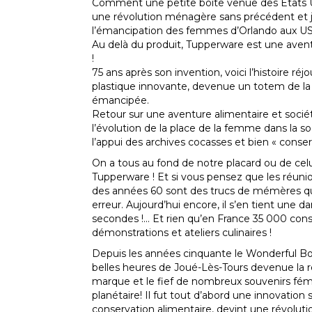
Comment une petite boîte venue des Etats U
une révolution ménagère sans précédent et j
l’émancipation des femmes d’Orlando aux US
Au delà du produit, Tupperware est une aven
!
75 ans après son invention, voici l’histoire ré
plastique innovante, devenue un totem de l
émancipée.
Retour sur une aventure alimentaire et sociét
l’évolution de la place de la femme dans la 
l’appui des archives cocasses et bien « conser
On a tous au fond de notre placard ou de cel
Tupperware ! Et si vous pensez que les réuni
des années 60 sont des trucs de mémères qui
erreur. Aujourd’hui encore, il s’en tient une d
secondes !... Et rien qu’en France 35 000 cons
démonstrations et ateliers culinaires !
Depuis les années cinquante le Wonderful Bowl
belles heures de Joué-Lès-Tours devenue la r
marque et le fief de nombreux souvenirs fémi
planétaire! Il fut tout d’abord une innovation
conservation alimentaire, devint une révoluti