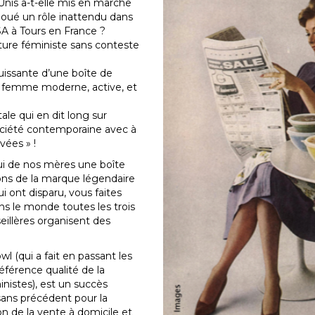
nis a-t-elle mis en marche
oué un rôle inattendu dans
A à Tours en France ?
ture féministe sans conteste
jouissante d’une boîte de
a femme moderne, active, et
ale qui en dit long sur
société contemporaine avec à
vées » !
ui de nos mères une boîte
ons de la marque légendaire
 ont disparu, vous faites
ans le monde toutes les trois
eillères organisent des
 (qui a fait en passant les
éférence qualité de la
nistes), est un succès
 sans précédent pour la
on de la vente à domicile et