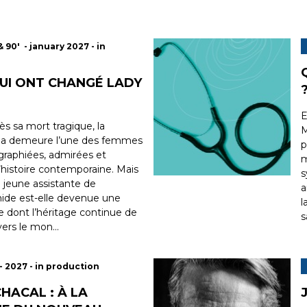
& 90' - january 2027 - in
QUI ONT CHANGÉ LADY
ès sa mort tragique, la
M
na demeure l’une des femmes
p
graphiées, admirées et
m
l’histoire contemporaine. Mais
s
jeune assistante de
a
mide est-elle devenue une
l
 dont l’héritage continue de
s
ers le mon...
- 2027 - in production
HACAL : À LA