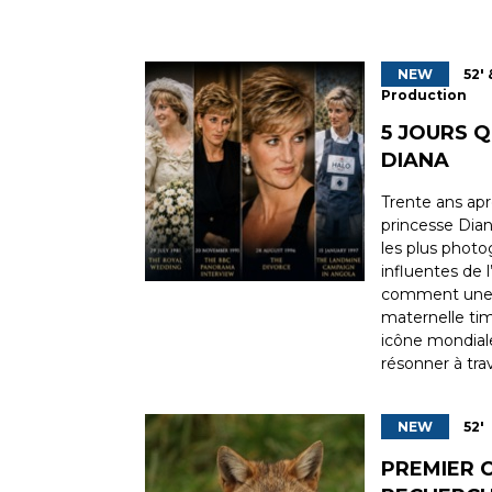
NEW
52' 
Production
5 JOURS 
DIANA
Trente ans apr
princesse Dia
les plus photo
influentes de 
comment une 
maternelle ti
icône mondiale
résonner à trav
NEW
52' 
PREMIER C