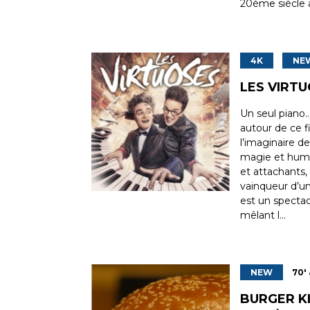
20ème siècle av
4K
NE
LES VIRT
Un seul piano…
autour de ce f
l’imaginaire d
magie et humo
et attachants, 
vainqueur d’un 
est un specta
mêlant l...
NEW
70' 
BURGER KI