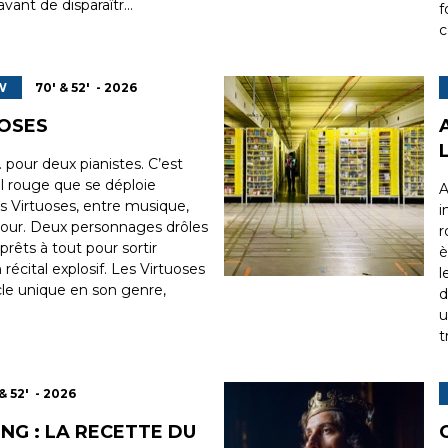
ant de disparaîtr...
f
c
W
70' & 52' - 2026
UOSES
 pour deux pianistes. C’est
il rouge que se déploie
A
es Virtuoses, entre musique,
i
ur. Deux personnages drôles
r
prêts à tout pour sortir
è
récital explosif. Les Virtuoses
l
cle unique en son genre,
d
u
t
& 52' - 2026
NG : LA RECETTE DU