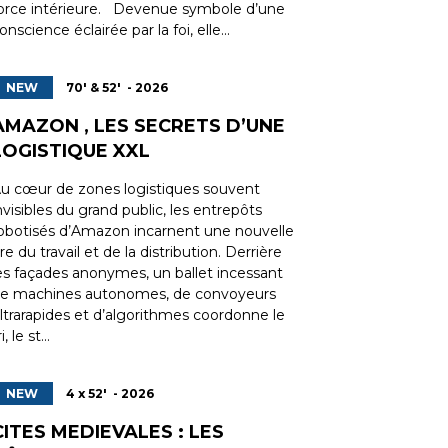
orce intérieure. Devenue symbole d’une
onscience éclairée par la foi, elle...
NEW
70' & 52' - 2026
AMAZON , LES SECRETS D’UNE
LOGISTIQUE XXL
u cœur de zones logistiques souvent
nvisibles du grand public, les entrepôts
obotisés d’Amazon incarnent une nouvelle
re du travail et de la distribution. Derrière
es façades anonymes, un ballet incessant
e machines autonomes, de convoyeurs
ltrarapides et d’algorithmes coordonne le
ri, le st...
NEW
4 x 52' - 2026
CITES MEDIEVALES : LES