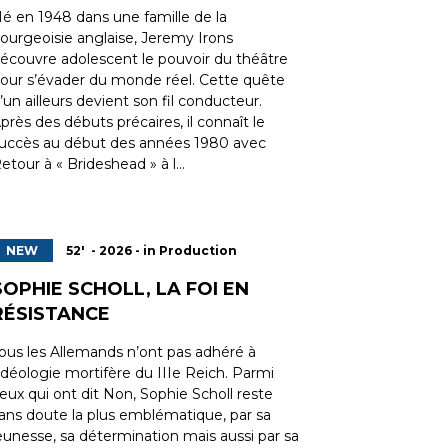
é en 1948 dans une famille de la
ourgeoisie anglaise, Jeremy Irons
écouvre adolescent le pouvoir du théâtre
our s’évader du monde réel. Cette quête
’un ailleurs devient son fil conducteur.
près des débuts précaires, il connaît le
uccès au début des années 1980 avec
etour à « Brideshead » à l...
NEW
52' - 2026 - in Production
SOPHIE SCHOLL, LA FOI EN
RÉSISTANCE
ous les Allemands n’ont pas adhéré à
’idéologie mortifère du IIIe Reich. Parmi
eux qui ont dit Non, Sophie Scholl reste
ans doute la plus emblématique, par sa
eunesse, sa détermination mais aussi par sa