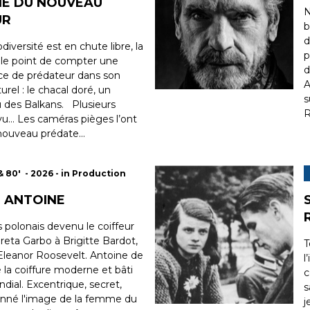
E DU NOUVEAU
N
UR
b
d
diversité est en chute libre, la
p
 le point de compter une
d
ce de prédateur dans son
A
rel : le chacal doré, un
s
u des Balkans. Plusieurs
R
vu... Les caméras pièges l’ont
nouveau prédate...
& 80' - 2026 - in Production
 ANTOINE
s polonais devenu le coiffeur
Greta Garbo à Brigitte Bardot,
T
 Eleanor Roosevelt. Antoine de
l
é la coiffure moderne et bâti
c
ial. Excentrique, secret,
s
açonné l'image de la femme du
j