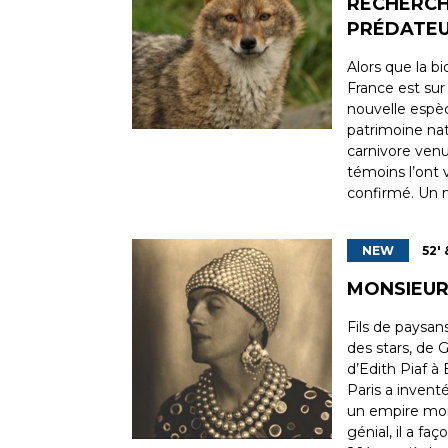
RECHERCH
PRÉDATE
Alors que la bio
France est sur
nouvelle espè
patrimoine natu
carnivore ven
témoins l’ont 
confirmé. Un 
NEW
52' 
MONSIEUR
Fils de paysan
des stars, de 
d’Edith Piaf à
Paris a invent
un empire mond
génial, il a f